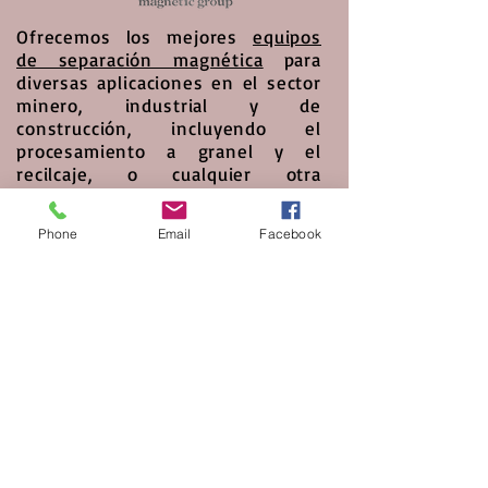
Ofrecemos los mejores
equipos
de separación magnética
para
diversas aplicaciones en el sector
minero, industrial y de
construcción, incluyendo el
procesamiento a granel y el
recilcaje, o cualquier otra
aplicación donde sea necesario
mover o eliminar metales.
Phone
Email
Facebook
Dectectores de metales
Ofrecemos una completa línea
de
detectores de metal
de
calidad, usados para diversas