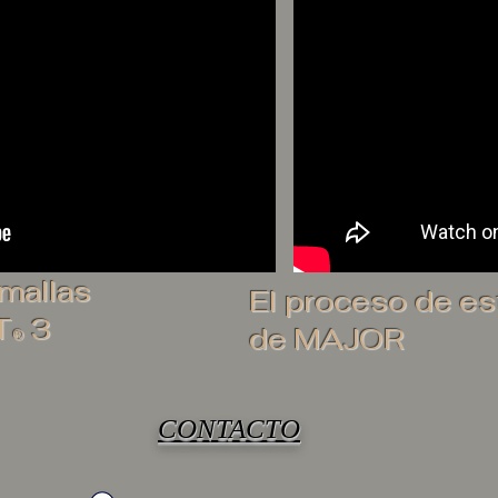
 mallas
El proceso de est
T
3
de MAJOR
®
CONTACTO