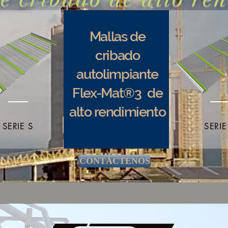
Mallas de
cribado
autolimpiante
Flex-Mat®3 de
alto rendimiento
SERIE S
SERIE
CONTÁCTENOS